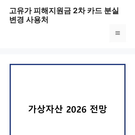
컨
고유가 피해지원금 2차 카드 분실
텐
변경 사용처
츠
로
메
건
너
뛰
뉴
기