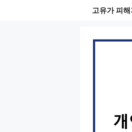
컨
고유가 피해
텐
츠
로
건
너
뛰
기