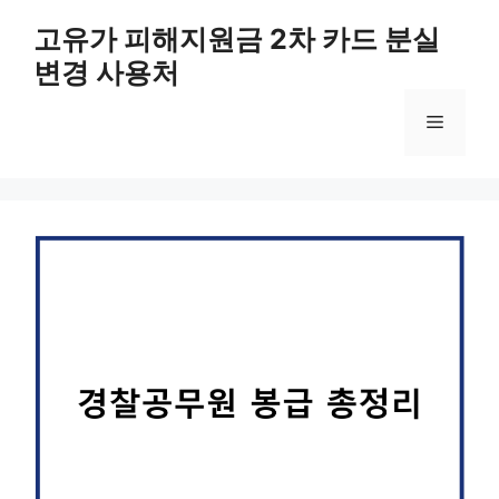
컨
고유가 피해지원금 2차 카드 분실
텐
변경 사용처
츠
로
메
건
너
뛰
뉴
기