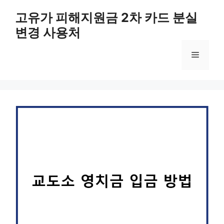
컨
고유가 피해지원금 2차 카드 분실
텐
변경 사용처
츠
로
메
건
너
뛰
뉴
기