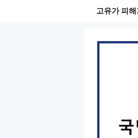
컨
고유가 피해
텐
츠
로
건
너
뛰
기