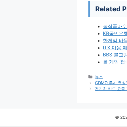
Related P
농식품바우
KB국민은행
한게임 바둑
ITX 마음 
BBS 불교
롤 게임 접
카
뉴스
테
CDMO 투자 핵
고
전기차 카드 요금
리
© 2