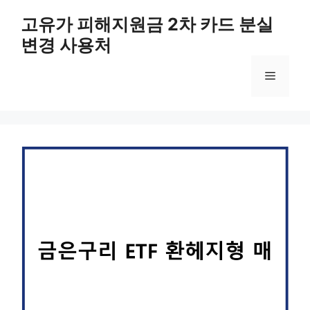
컨
고유가 피해지원금 2차 카드 분실
텐
변경 사용처
츠
로
메
건
너
뛰
뉴
기