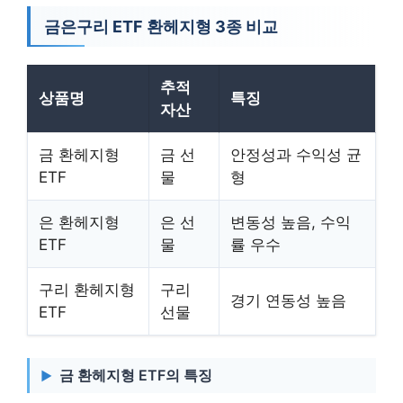
금은구리 ETF 환헤지형 3종 비교
추적
상품명
특징
자산
금 환헤지형
금 선
안정성과 수익성 균
ETF
물
형
은 환헤지형
은 선
변동성 높음, 수익
ETF
물
률 우수
구리 환헤지형
구리
경기 연동성 높음
ETF
선물
금 환헤지형 ETF의 특징