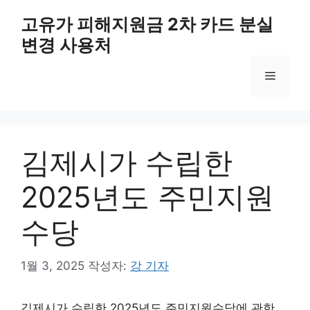
컨
고유가 피해지원금 2차 카드 분실
텐
변경 사용처
츠
로
메
건
너
뛰
뉴
기
김제시가 수립한
2025년도 주민지원
수당
1월 3, 2025
작성자:
강 기자
김제시가 수립한 2025년도 주민지원수당에 관한