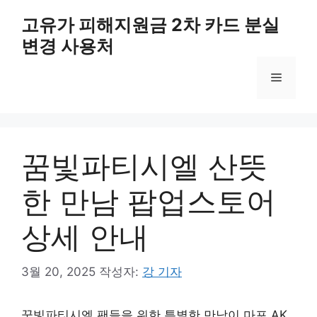
컨
고유가 피해지원금 2차 카드 분실
텐
변경 사용처
츠
로
메
건
너
뛰
뉴
기
꿈빛파티시엘 산뜻
한 만남 팝업스토어
상세 안내
3월 20, 2025
작성자:
강 기자
꿈빛파티시엘 팬들을 위한 특별한 만남이 마포 AK