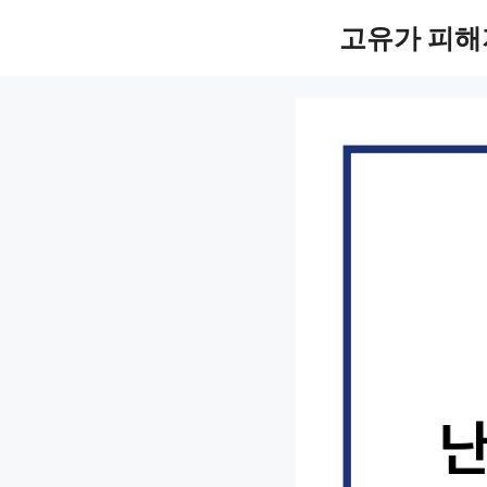
컨
고유가 피해
텐
츠
로
건
너
뛰
기