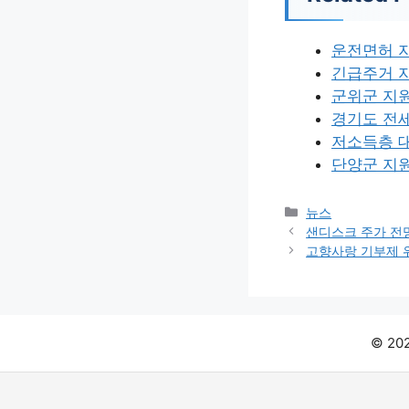
운전면허 
긴급주거 
군위군 지
경기도 전
저소득층 
단양군 지
카
뉴스
테
샌디스크 주가 전
고
고향사랑 기부제 
리
© 2