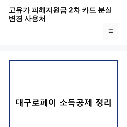
컨
고유가 피해지원금 2차 카드 분실
텐
변경 사용처
츠
로
메
건
너
뛰
뉴
기