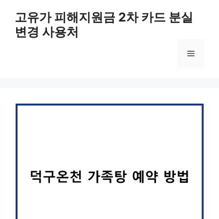
컨
고유가 피해지원금 2차 카드 분실
텐
변경 사용처
츠
로
메
건
너
뛰
뉴
기