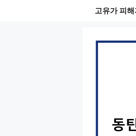
컨
고유가 피해
텐
츠
로
건
너
뛰
기