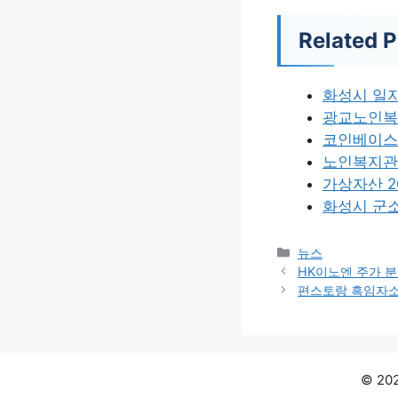
Related P
화성시 일
광교노인복
코인베이스
노인복지관
가상자산 2
화성시 군
카
뉴스
테
HK이노엔 주가 
고
편스토랑 흑임자
리
© 2