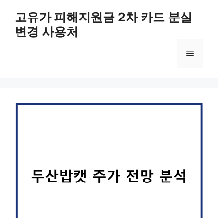
컨
고유가 피해지원금 2차 카드 분실
텐
변경 사용처
츠
로
메
건
너
뛰
뉴
기