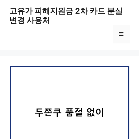
컨
고유가 피해지원금 2차 카드 분실
텐
변경 사용처
츠
로
메
건
너
뛰
뉴
기