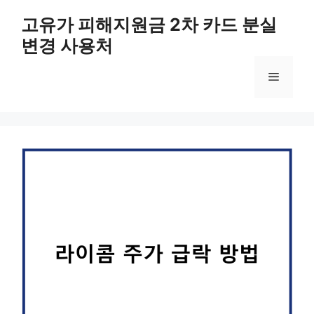
컨
고유가 피해지원금 2차 카드 분실
텐
변경 사용처
츠
로
메
건
너
뛰
뉴
기