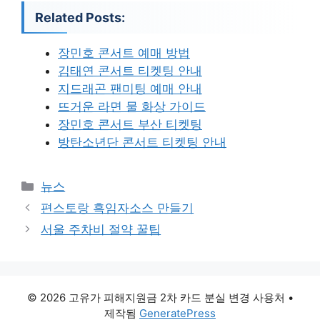
Related Posts:
장민호 콘서트 예매 방법
김태연 콘서트 티켓팅 안내
지드래곤 팬미팅 예매 안내
뜨거운 라면 물 화상 가이드
장민호 콘서트 부산 티켓팅
방탄소년단 콘서트 티켓팅 안내
카
뉴스
테
편스토랑 흑임자소스 만들기
고
서울 주차비 절약 꿀팁
리
© 2026 고유가 피해지원금 2차 카드 분실 변경 사용처
•
제작됨
GeneratePress