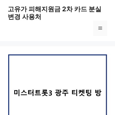
컨
고유가 피해지원금 2차 카드 분실
텐
변경 사용처
츠
로
메
건
너
뛰
뉴
기