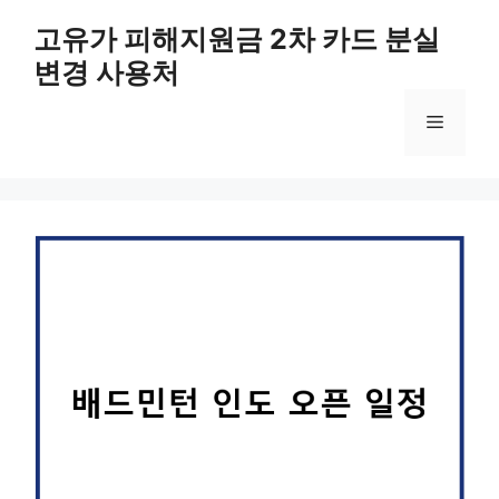
컨
고유가 피해지원금 2차 카드 분실
텐
변경 사용처
츠
로
메
건
너
뛰
뉴
기