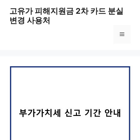
컨
고유가 피해지원금 2차 카드 분실
텐
변경 사용처
츠
로
메
건
너
뛰
뉴
기