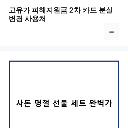
컨
고유가 피해지원금 2차 카드 분실
텐
변경 사용처
츠
로
메
건
너
뛰
뉴
기