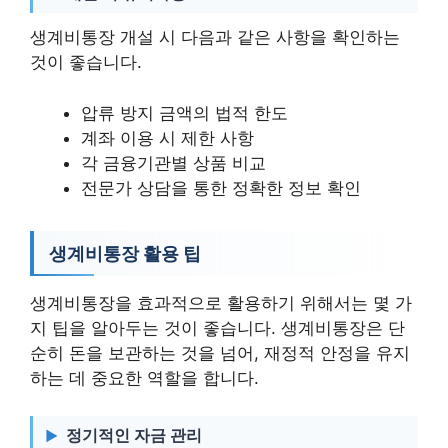
생계비통장 개설 시 다음과 같은 사항을 확인하는
것이 좋습니다.
압류 방지 금액의 법적 한도
계좌 이용 시 제한 사항
각 금융기관별 상품 비교
전문가 상담을 통한 정확한 정보 확인
생계비통장 활용 팁
생계비통장을 효과적으로 활용하기 위해서는 몇 가
지 팁을 알아두는 것이 좋습니다. 생계비통장은 단
순히 돈을 보관하는 것을 넘어, 재정적 안정을 유지
하는 데 중요한 역할을 합니다.
정기적인 자금 관리