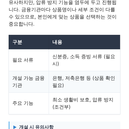
유사하지만, 압류 방지 기능을 염두에 두고 진행됩
니다. 금융기관마다 상품명이나 세부 조건이 다를
수 있으므로, 본인에게 맞는 상품을 선택하는 것이
중요합니다.
구분
내용
신분증, 소득 증빙 서류 (필요
필요 서류
시)
개설 가능 금융
은행, 저축은행 등 (상품 확인
기관
필요)
최소 생활비 보호, 압류 방지
주요 기능
(조건부)
개설 시 유의사항