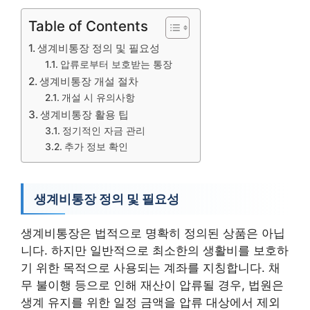
Table of Contents
생계비통장 정의 및 필요성
압류로부터 보호받는 통장
생계비통장 개설 절차
개설 시 유의사항
생계비통장 활용 팁
정기적인 자금 관리
추가 정보 확인
생계비통장 정의 및 필요성
생계비통장은 법적으로 명확히 정의된 상품은 아닙
니다. 하지만 일반적으로 최소한의 생활비를 보호하
기 위한 목적으로 사용되는 계좌를 지칭합니다. 채
무 불이행 등으로 인해 재산이 압류될 경우, 법원은
생계 유지를 위한 일정 금액을 압류 대상에서 제외