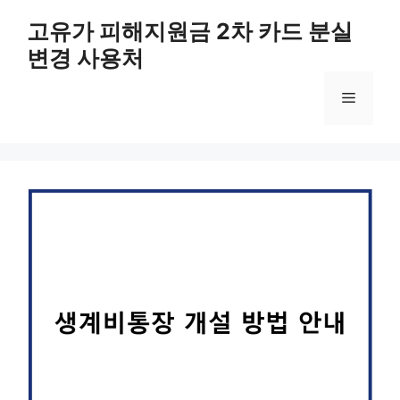
컨
고유가 피해지원금 2차 카드 분실
텐
변경 사용처
츠
로
메
건
너
뛰
뉴
기