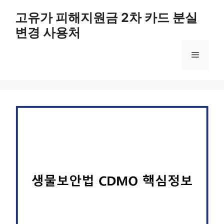
컨
고유가 피해지원금 2차 카드 분실
텐
변경 사용처
츠
로
메
건
너
뛰
뉴
기