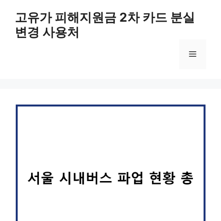
컨
고유가 피해지원금 2차 카드 분실
텐
변경 사용처
츠
로
메
건
너
뛰
뉴
기