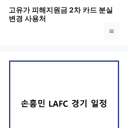
컨
고유가 피해지원금 2차 카드 분실
텐
변경 사용처
츠
로
메
건
너
뛰
뉴
기