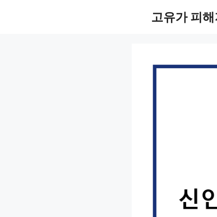
컨
고유가 피해
텐
츠
로
건
너
뛰
기