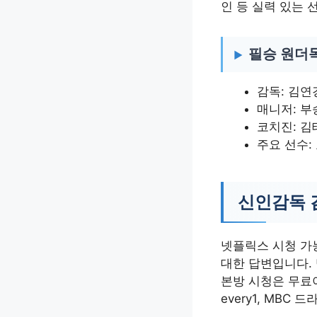
인 등 실력 있는
필승 원더
감독: 김연
매니저: 부
코치진: 김
주요 선수:
신인감독 
넷플릭스 시청 가능
대한 답변입니다.
본방 시청은 무료이
every1, MB