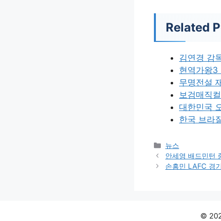
Related P
김연경 감독
현역가왕3
무명전설 재
보검매직컬 
대한민국 오
한국 브라질
카
뉴스
테
안세영 배드민턴 
고
손흥민 LAFC 경
리
© 2