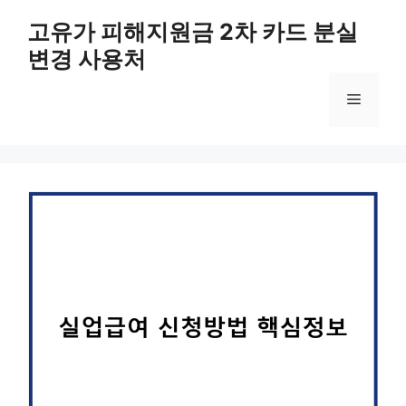
컨
고유가 피해지원금 2차 카드 분실
텐
변경 사용처
츠
로
메
건
너
뛰
뉴
기