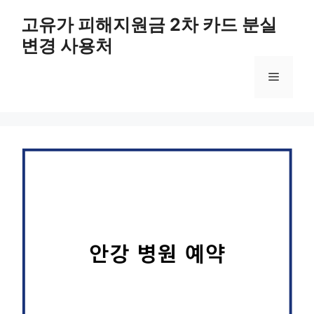
컨
고유가 피해지원금 2차 카드 분실
텐
변경 사용처
츠
로
메
건
너
뛰
뉴
기