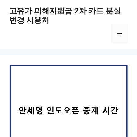
컨
고유가 피해지원금 2차 카드 분실
텐
변경 사용처
츠
로
메
건
너
뛰
뉴
기