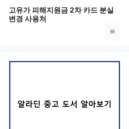
컨
고유가 피해지원금 2차 카드 분실
텐
변경 사용처
츠
로
메
건
너
뛰
뉴
기