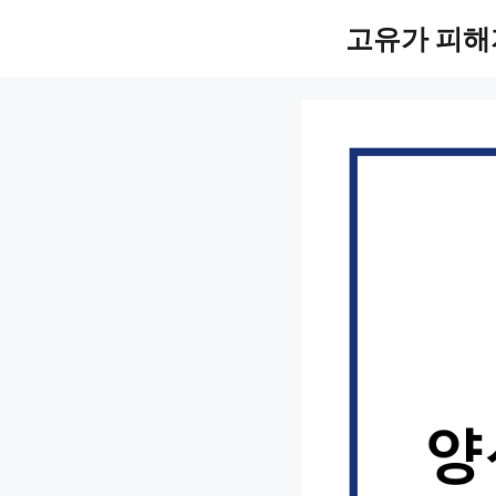
컨
고유가 피해
텐
츠
로
건
너
뛰
기