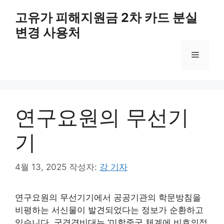
컨
고유가 피해지원금 2차 카드 분실
텐
변경 사용처
츠
로
메
건
너
뛰
뉴
기
연구요원의 무선기
기
4월 13, 2025
작성자:
강 기자
연구요원의 무선기기에서 공공기관의 학문방침을
비평하는 서신물이 발견되었다는 정보가 순환하고
있습니다. 국경경비대는 ‘미합중국 체계에 비호의적