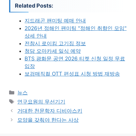
Related Posts:
지드래곤 팬미팅 예매 안내
2026년 정해인 팬미팅 "정해인 취향인 모임"
상세 안내
전참시 로이킴 고기집 정보
청담 오마카세 일식 예약
BTS 광화문 공연 2026 티켓 신청 일정 무료
입장
보검매직컬 OTT 편성표 시청 방법 재방송
카
뉴스
테
태
연구요원의 무선기기
고
그
거대한 천문학자 디비아스키
리
모양을 갖춰야 한다는 사상