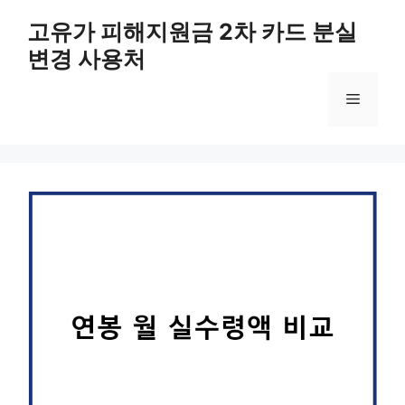
컨
고유가 피해지원금 2차 카드 분실
텐
변경 사용처
츠
로
메
건
너
뛰
뉴
기