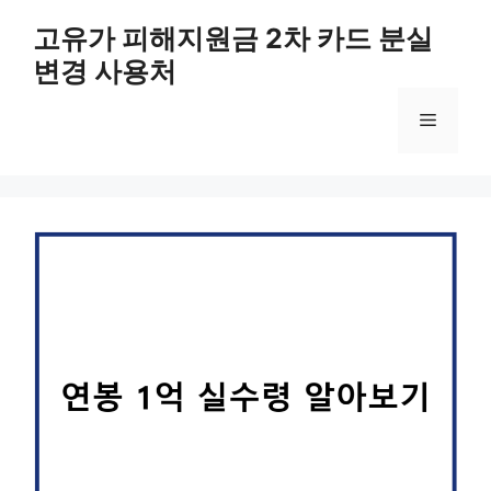
컨
고유가 피해지원금 2차 카드 분실
텐
변경 사용처
츠
로
메
건
너
뛰
뉴
기