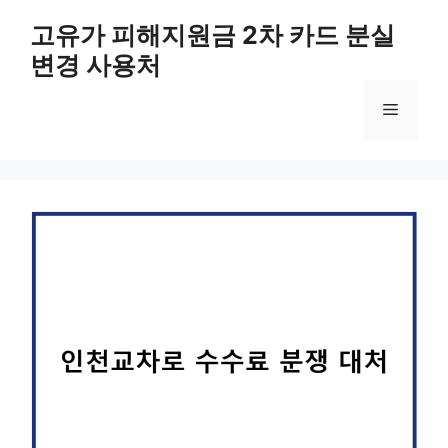
컨
고유가 피해지원금 2차 카드 분실
텐
변경 사용처
츠
로
메
건
너
뛰
뉴
기