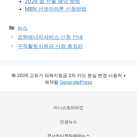
2026 설 선물 예약 방법
MBN 선셋마라톤 신청방법
카
뉴스
테
코원에너지서비스 신청 안내
고
구직활동지원금 신청 총정리
리
© 2026 고유가 피해지원금 2차 카드 분실 변경 사용처
•
제작됨
GeneratePress
미니스토리라인
인생뉴스
콘서트티켓팅예매뉴스