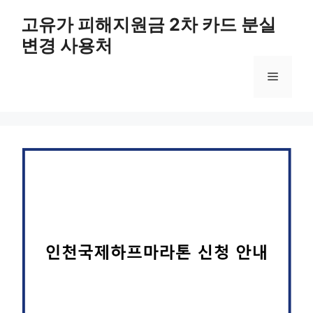
컨
고유가 피해지원금 2차 카드 분실
텐
변경 사용처
츠
로
메
건
너
뛰
뉴
기