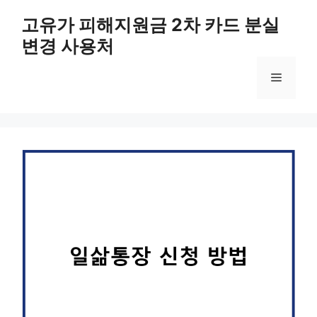
컨
고유가 피해지원금 2차 카드 분실
텐
변경 사용처
츠
로
메
건
너
뛰
뉴
기