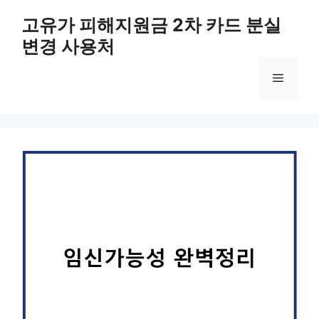
컨
고유가 피해지원금 2차 카드 분실
텐
변경 사용처
츠
로
메
건
너
뛰
뉴
기