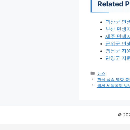
Related P
괴산군 민
부산 민생
제주 민생지
군위군 민
영동군 지
단양군 지
카
뉴스
테
환율 상승 영향 
고
월세 세액공제 방
리
© 2