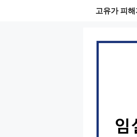
컨
고유가 피해
텐
츠
로
건
너
뛰
기