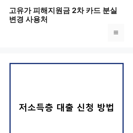
컨
고유가 피해지원금 2차 카드 분실
텐
변경 사용처
츠
로
메
건
너
뛰
뉴
기