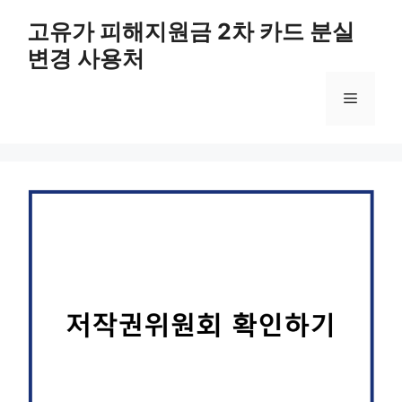
컨
고유가 피해지원금 2차 카드 분실
텐
변경 사용처
츠
로
메
건
너
뛰
뉴
기