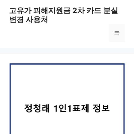
컨
고유가 피해지원금 2차 카드 분실
텐
변경 사용처
츠
로
메
건
너
뛰
뉴
기