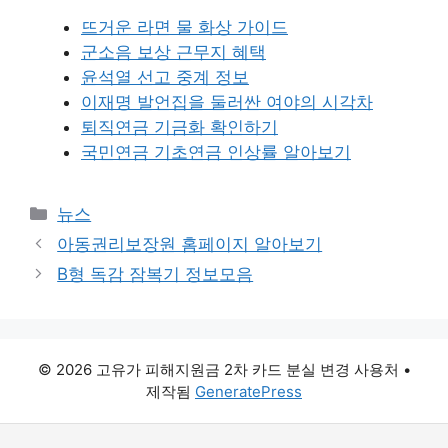
뜨거운 라면 물 화상 가이드
군소음 보상 근무지 혜택
윤석열 선고 중계 정보
이재명 발언집을 둘러싼 여야의 시각차
퇴직연금 기금화 확인하기
국민연금 기초연금 인상률 알아보기
카
뉴스
테
아동권리보장원 홈페이지 알아보기
고
B형 독감 잠복기 정보모음
리
© 2026 고유가 피해지원금 2차 카드 분실 변경 사용처
•
제작됨
GeneratePress