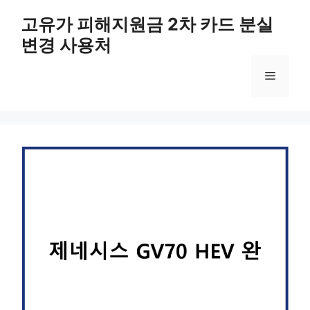
컨
고유가 피해지원금 2차 카드 분실
텐
변경 사용처
츠
로
메
건
너
뛰
뉴
기