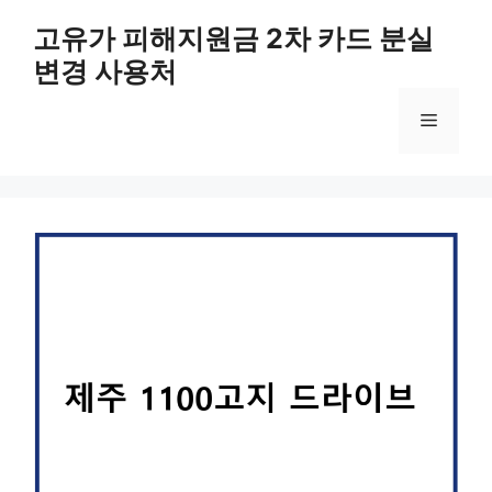
컨
고유가 피해지원금 2차 카드 분실
텐
변경 사용처
츠
로
메
건
너
뛰
뉴
기