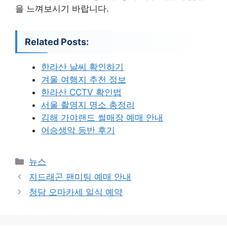
을 느껴보시기 바랍니다.
Related Posts:
한라산 날씨 확인하기
겨울 여행지 추천 정보
한라산 CCTV 확인법
서울 촬영지 명소 총정리
김해 가야랜드 썰매장 예매 안내
어승생악 등반 후기
카
뉴스
테
지드래곤 팬미팅 예매 안내
고
청담 오마카세 일식 예약
리