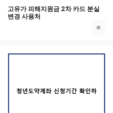
컨
고유가 피해지원금 2차 카드 분실
텐
변경 사용처
츠
로
메
건
너
뛰
뉴
기