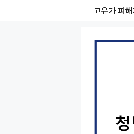
컨
고유가 피해
텐
츠
로
건
너
뛰
기