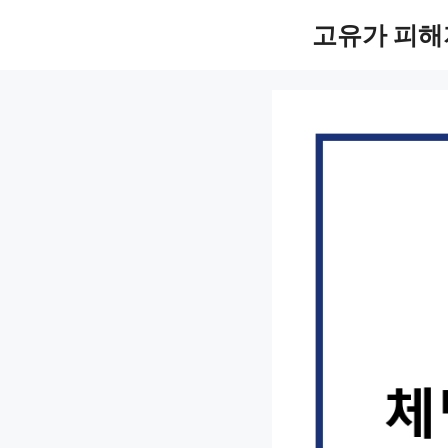
컨
고유가 피해
텐
츠
로
건
너
뛰
기