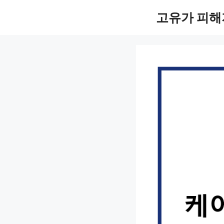
컨
고유가 피해
텐
츠
로
건
너
뛰
기