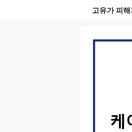
컨
고유가 피해
텐
츠
로
건
너
뛰
기