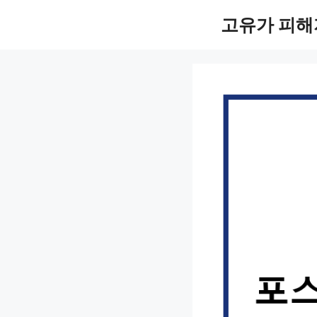
컨
고유가 피해
텐
츠
로
건
너
뛰
기