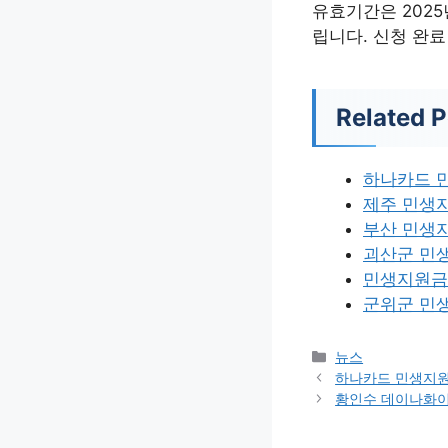
유효기간은 2025
립니다. 신청 완
Related P
하나카드 
제주 민생지
부산 민생
괴산군 민
민생지원금
군위군 민
카
뉴스
테
하나카드 민생지원
고
황인수 데이나화
리