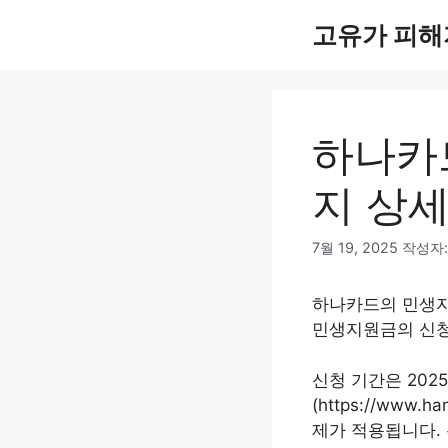
컨
고유가 피해
텐
츠
로
건
너
하나카
뛰
기
지 상세
7월 19, 2025
작성자
하나카드의 민생지
민생지원금의 신청
신청 기간은 202
(https://www
제가 적용됩니다.